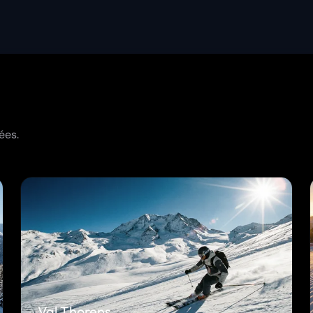
ées.
Val Thorens