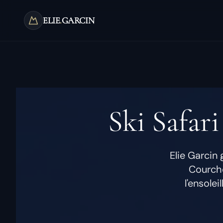
Aller au contenu principal
ELIE
.
GARCIN
Ski Safari
Elie Garcin 
Courchev
l'ensolei