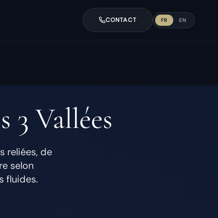
CONTACT
FR
EN
s 3 Vallées
s reliées, de
ire selon
s fluides.